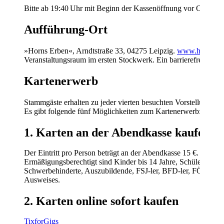
Bitte ab 19:40 Uhr mit Beginn der Kassenöffnung vor Ort sein. 
Aufführung-Ort
»Horns Erben«, Arndtstraße 33, 04275 Leipzig.
www.horns-er
Veranstaltungsraum im ersten Stockwerk. Ein barrierefreier Zug
Kartenerwerb
Stammgäste erhalten zu jeder vierten besuchten Vorstellung 50
Es gibt folgende fünf Möglichkeiten zum Kartenerwerb:
1. Karten an der Abendkasse kaufen
Der Eintritt pro Person beträgt an der Abendkasse 15 €. Wir bi
Ermäßigungsberechtigt sind Kinder bis 14 Jahre, Schüler, Beruf
Schwerbehinderte, Auszubildende, FSJ-ler, BFD-ler, FÖJ-ler un
Ausweises.
2. Karten online sofort kaufen
TixforGigs