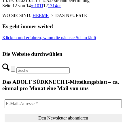
15:19:10
2021-02-15 14:35:06
Planübererfüllung
Seite 12 von 14
«
‹
10
11
12
13
14
›
»
WO SIE SIND:
HEEME
>
DAS NEUESTE
Es geht immer weiter!
Klicken und erfahren, wann die nächste Schau läuft
Die Website durchwühlen
Das ADOLF SÜDKNECHT-Mitteilungsblatt – ca.
einmal pro Monat eine Mail von uns